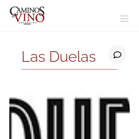
Saltar
al
contenido
Las Duelas