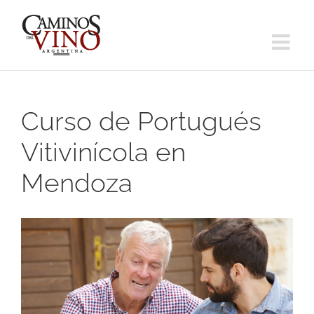
Saltar
al
contenido
Curso de Portugués
Vitivinícola en
Mendoza
Ver
imagen
más
grande