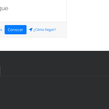
que
Conocer
as
¿Cómo llegar?