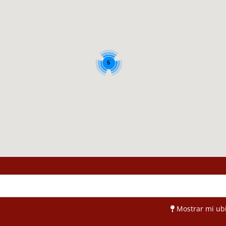
3
5
Mostrar mi ub